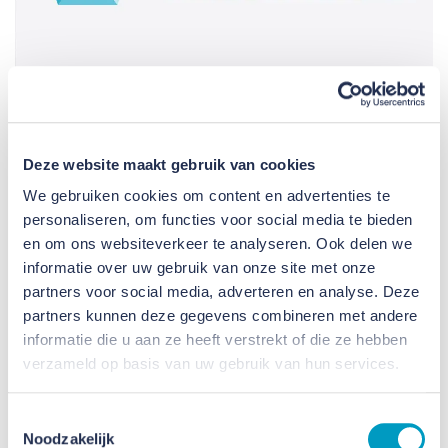
VB ID woonconcepten
Deze website maakt gebruik van cookies
We gebruiken cookies om content en advertenties te
Woonconcepten, gefundeerd op vooraf bedachte
personaliseren, om functies voor social media te bieden
oplossingen, die we proactief, projectoverstijgend
en om ons websiteverkeer te analyseren. Ook delen we
en doelgroepgericht ontwikkelen.
informatie over uw gebruik van onze site met onze
partners voor social media, adverteren en analyse. Deze
Bekijk de VB ID woonconcepten
partners kunnen deze gegevens combineren met andere
informatie die u aan ze heeft verstrekt of die ze hebben
verzameld op basis van uw gebruik van hun services.
Toestemmingsselectie
Noodzakelijk