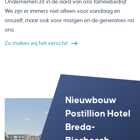
Ondernemen zit in de aard van ons familiebedrijf.
We zijn er immers niet alleen voor vandaag en
onszelf, maar ook voor morgen en de generaties na
ons.
Zo
maken
wij
het
verschil
Groot
Binnenstedelijke
Ontwikkeling
Nieuwbouw
onderhoud en
Binnenstedelijke
Ontwikkeling
transformatie
woontorens
Postillion Hotel
optoppen
Nieuwbouw De
transformatie
woontorens
Stadshuis
Knoop XL
Breda-
Grijpmaflats
Bloesemgaard
Stadshuis
Knoop XL