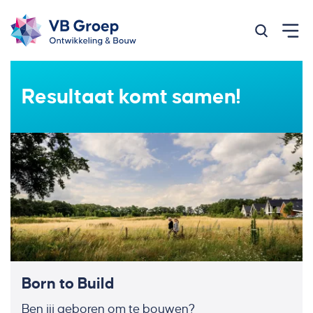
Zoeken op
Resultaat komt samen!
Born to Build
Ben jij geboren om te bouwen?