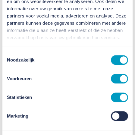
en om ons websiteverkeer te analyseren. Ook delen we
informatie over uw gebruik van onze site met onze
(Onderwijs)Dag van de
partners voor social media, adverteren en analyse. Deze
Bouw 2026
partners kunnen deze gegevens combineren met andere
informatie die u aan ze heeft verstrekt of die ze hebben
20 JUNI 2026
verzameld op basis van uw gebruik van hun services.
Toon
meer
nieuws
Toestemmingsselectie
Noodzakelijk
Voorkeuren
Statistieken
Marketing