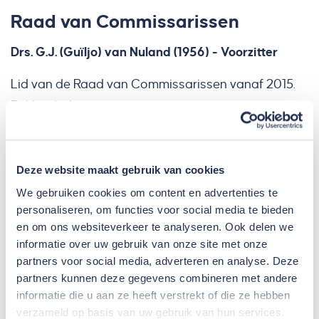
Raad van Commissarissen
Drs. G.J. (Guïljo) van Nuland (1956) - Voorzitter
Lid van de Raad van Commissarissen vanaf 2015.
Bekleedt diverse commissariaten, overige
toezichthoudende functies alsmede adviesrollen
binnen zowel maatschappelijke, semi-publieke als
private omgevingen.
Deze website maakt gebruik van cookies
We gebruiken cookies om content en advertenties te
Drs. J. (John) Hak (1966)
personaliseren, om functies voor social media te bieden
en om ons websiteverkeer te analyseren. Ook delen we
Lid van de Raad van Commissarissen vanaf 2015.
informatie over uw gebruik van onze site met onze
Van 2010 – 2015 Directievoorzitter Kempen & Co.
partners voor social media, adverteren en analyse. Deze
Partner van Axeco. Bekleedt toezichthoudende
partners kunnen deze gegevens combineren met andere
informatie die u aan ze heeft verstrekt of die ze hebben
functies bij enkele bedrijven.
verzameld op basis van uw gebruik van hun services.