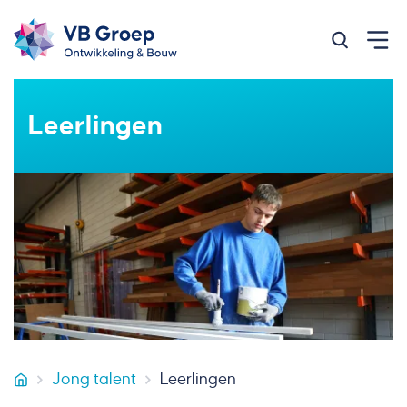
Zoeken op
Leerlingen
Jong talent
Leerlingen
VB Groep