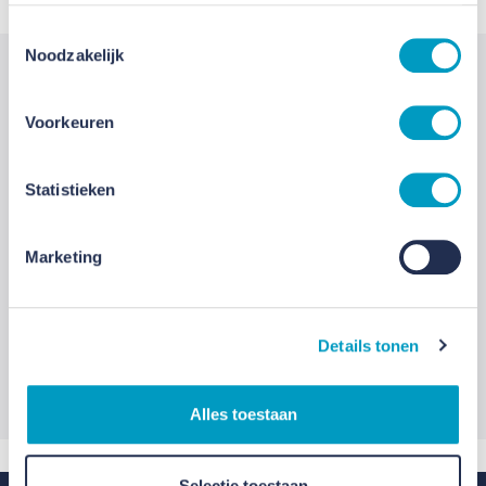
Toestemmingsselectie
Noodzakelijk
Voorkeuren
Marko Knol
Recruiter
Statistieken
0622715978
Marketing
Details tonen
Stel hier je vraag
Alles toestaan
Selectie toestaan