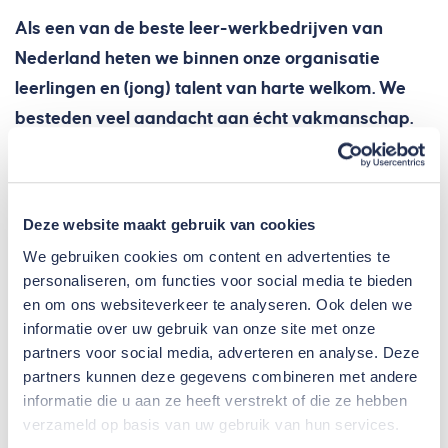
Als een van de beste leer-werkbedrijven van
Nederland heten we binnen onze organisatie
leerlingen en (jong) talent van harte welkom. We
besteden veel aandacht aan écht vakmanschap.
Gedurende de periode dat je bij ons werkt, word je
gekoppeld aan een gecertificeerd leermeester die
jou goed zal begeleiden.
Deze website maakt gebruik van cookies
We gebruiken cookies om content en advertenties te
personaliseren, om functies voor social media te bieden
Nieuwsgierig naar de
en om ons websiteverkeer te analyseren. Ook delen we
mogelijkheden?
informatie over uw gebruik van onze site met onze
partners voor social media, adverteren en analyse. Deze
Neem contact op met de afdeling HRM en bekijk
partners kunnen deze gegevens combineren met andere
samen welke mogelijkheden er voor jou zijn!
informatie die u aan ze heeft verstrekt of die ze hebben
verzameld op basis van uw gebruik van hun services.