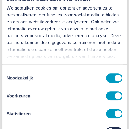
Bekijk stagemogelijkheden
We gebruiken cookies om content en advertenties te
personaliseren, om functies voor social media te bieden
en om ons websiteverkeer te analyseren. Ook delen we
Traineeships
informatie over uw gebruik van onze site met onze
partners voor social media, adverteren en analyse. Deze
Nog zoekende naar je ambities of kansen op de
partners kunnen deze gegevens combineren met andere
arbeidsmarkt? Wij bieden mogelijkheden om je te
informatie die u aan ze heeft verstrekt of die ze hebben
verzameld op basis van uw gebruik van hun services.
ontwikkelen en verschillende afdelingen te leren
kennen. Samen maken we dit traject op maat. Neem
Toestemmingsselectie
gerust contact met ons op.
Noodzakelijk
Benieuwd naar de ervaringen van
Voorkeuren
onze jonge talenten?
Statistieken