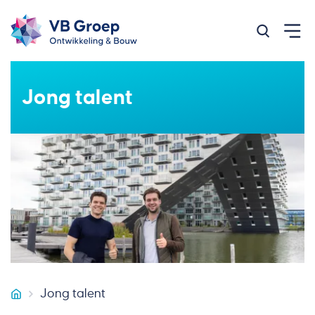
Zoeken op
Jong talent
Jong talent
VB Groep