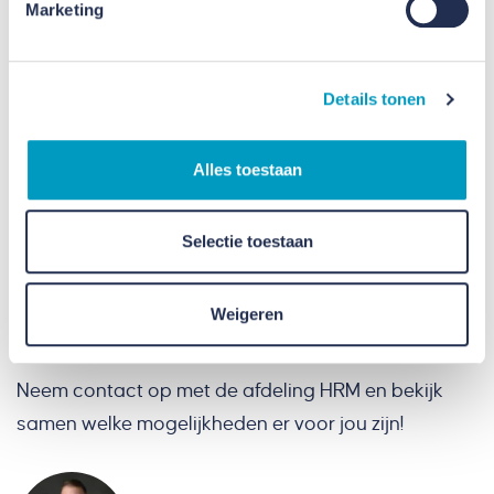
Marketing
Details tonen
Alles toestaan
Selectie toestaan
Nieuwsgierig naar de
Weigeren
mogelijkheden?
Neem contact op met de afdeling HRM en bekijk
samen welke mogelijkheden er voor jou zijn!