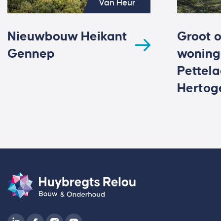
Van Heur
Nieuwbouw Heikant
Groot 
Gennep
woning
Pettela
Hertog