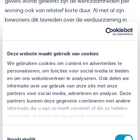
gevels wordt gewerkt zijn de werkzaamheden per
woning ook van relatief korte duur. Al met al zijn
bewoners dik tevreden over de verduurzaming in
hun wijk en van hun eigen woning.
Samenwerking met Rc Panels
Deze website maakt gebruik van cookies
Dit project was een van onze grootste en meest
We gebruiken cookies om content en advertenties te
personaliseren, om functies voor social media te bieden
bijzondere onderhoudsprojecten, die we niet
en om ons websiteverkeer te analyseren. Ook delen we
hadden kunnen doen zonder inzet van ons
informatie over uw gebruik van onze site met onze
projectteam op locatie met haar bouwpartners. Een
partners voor social media, adverteren en analyse. Deze
belangrijke partner vonden wij in Rc Panels: Rc
partners kunnen deze gegevens combineren met andere
informatie die u aan ze heeft verstrekt of die ze hebben
Panels leverde in totaal ruim 1.500 volledig op maat
verzameld op basis van uw gebruik van hun services.
gemaakte kant-en-klare prefab gevelelementen.
Bekijk hier de video die we samen met Rc Panels bij
Toestemmingsselectie
Noodzakelijk