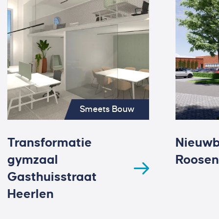
Smeets Bouw
Transformatie
Nieuw
gymzaal
Roosen
Gasthuisstraat
Heerlen