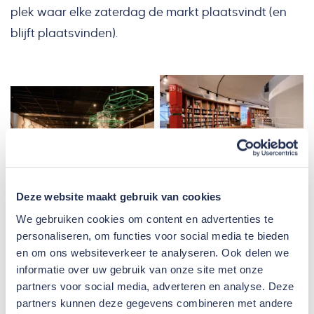
plek waar elke zaterdag de markt plaatsvindt (en
blijft plaatsvinden).
Deze website maakt gebruik van cookies
We gebruiken cookies om content en advertenties te
Ambachtelijk timmerwerk en BIM
personaliseren, om functies voor social media te bieden
point clouds
en om ons websiteverkeer te analyseren. Ook delen we
informatie over uw gebruik van onze site met onze
Binnen dat kader van uitdagingen en beperkingen
partners voor social media, adverteren en analyse. Deze
hebben we de nodige werkzaamheden uitgevoerd.
partners kunnen deze gegevens combineren met andere