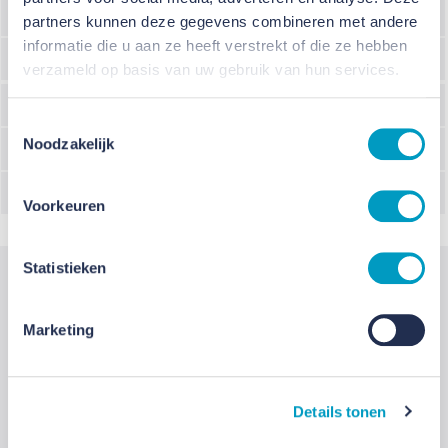
Programma
Nieuwbouw winkel
partners kunnen deze gegevens combineren met andere
informatie die u aan ze heeft verstrekt of die ze hebben
Adviseur
Buiten Ruimte
verzameld op basis van uw gebruik van hun services.
Adviseur
Wouters Bouwadvies
Toestemmingsselectie
Noodzakelijk
Architect
Sweco
Ontwikkelaar
Mint Vastgoed
Voorkeuren
Statistieken
Marketing
Relevant
Details tonen
Jaarbericht 2025: Momentum met oog voor