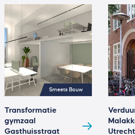
Smeets Bouw
Transformatie
Verduu
gymzaal
Malakk
Gasthuisstraat
Utrech