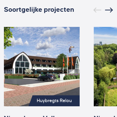
Soortgelijke projecten
Huybregts Relou