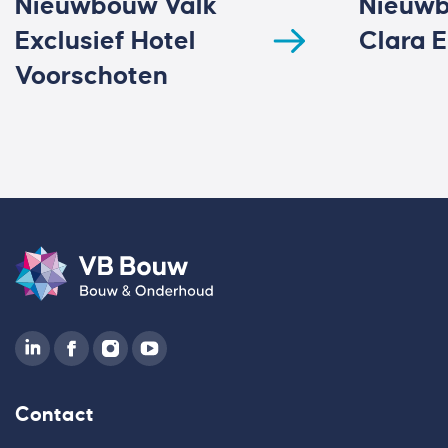
Nieuwbouw Valk
Nieuwb
Exclusief Hotel
Clara 
Voorschoten
Contact