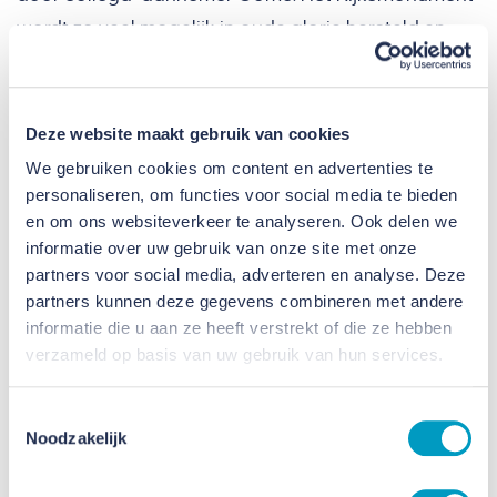
wordt zo veel mogelijk in oude glorie hersteld en
wordt het middelpunt van het hotel. In de toren
komen unieke vergaderrruimtes en een skybar met
een panoramisch uitzicht over de regio.
Deze website maakt gebruik van cookies
We gebruiken cookies om content en advertenties te
Opening in 2026
personaliseren, om functies voor social media te bieden
en om ons websiteverkeer te analyseren. Ook delen we
De opening van Postillion Hotel Breda-Biesbosch is
informatie over uw gebruik van onze site met onze
partners voor social media, adverteren en analyse. Deze
gepland in 2026, hetzelfde jaar als de afronding
partners kunnen deze gegevens combineren met andere
van het vernieuwde knooppunt Hooipolder. Dit
informatie die u aan ze heeft verstrekt of die ze hebben
bijzondere moment markeert tevens het 100-jarig
verzameld op basis van uw gebruik van hun services.
bestaan van de Veerse Toren, waarmee het
verleden en de toekomst op unieke wijze
Toestemmingsselectie
Noodzakelijk
samenkomen.