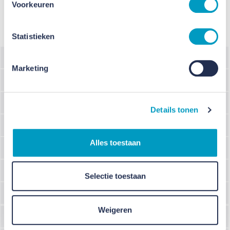
Voorkeuren
Projectdetails
Statistieken
Plaats
Raamsdonksveer
Marketing
Opdrachtgever
Veerse Toren B.V.
Programma
Nieuwbouw hotelgebouw
Details tonen
Architect
BAAS Architecten
Alles toestaan
Bouwmanagement
Stichts Beheer
Civiel
Van den Elshout & de Bont
Selectie toestaan
Constructeur
B&B Bouwadvies
Weigeren
E&W-Installateur
Linthorst