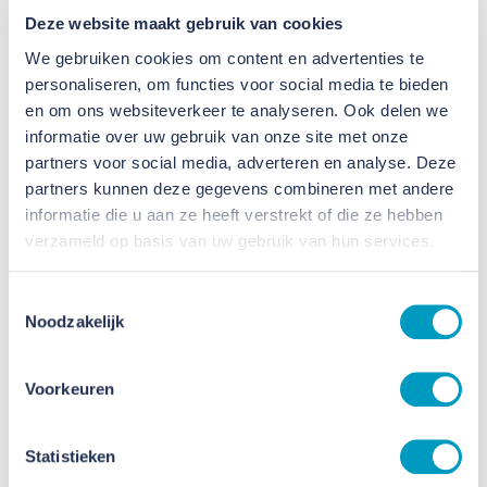
Robert van Boldrik, Algemeen Directeur
Deze website maakt gebruik van cookies
We gebruiken cookies om content en advertenties te
Groep deelnemende bedrijven
personaliseren, om functies voor social media te bieden
en om ons websiteverkeer te analyseren. Ook delen we
wordt steeds groter
informatie over uw gebruik van onze site met onze
partners voor social media, adverteren en analyse. Deze
De groep bedrijven die het Partnerfonds starten,
partners kunnen deze gegevens combineren met andere
bestaat naast VB Groep uit Philips, VDL Groep, NXP,
informatie die u aan ze heeft verstrekt of die ze hebben
Wilvo Group, VHE Industrial Automation, AAE,
verzameld op basis van uw gebruik van hun services.
Rabobank, Prodrive Technologies, Van der Hoorn
Buigtechniek, ASML en Strijp-T campus.
Toestemmingsselectie
Noodzakelijk
Gesprekken om de groep de komende jaren uit te
breiden, zijn inmiddels al gestart. “We hebben het
Voorkeuren
fonds zo ontworpen dat iedereen kan meedoen,
van groot tot klein, en van dienstverlener tot high
Statistieken
tech-maakbedrijf", aldus directeur Paul van Nunen