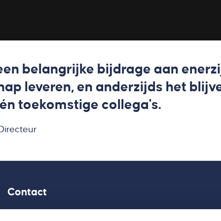
een belangrijke bijdrage aan enerz
ap leveren, en anderzijds het blij
én toekomstige collega's.
Directeur
Contact
Elzentlaan 29, 5611 LH Eindhoven