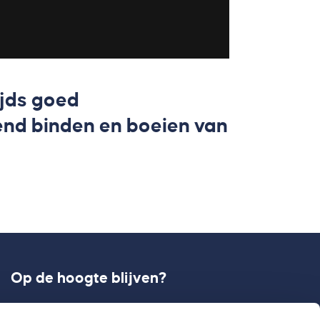
ijds goed
vend binden en boeien van
Op de hoogte blijven?
Meld je aan en ontvang onze laatste updates