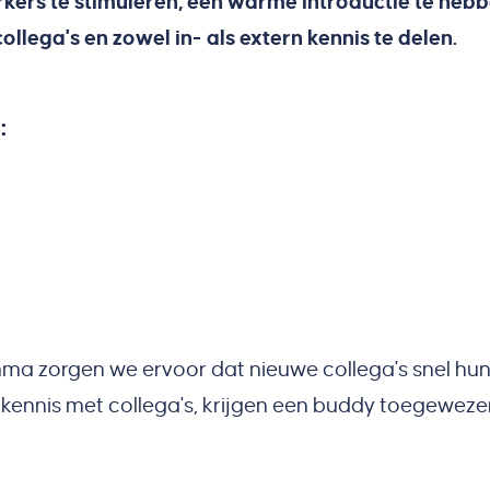
ers te stimuleren, een warme introductie te hebb
lega's en zowel in- als extern kennis te delen.
:
mma zorgen we ervoor dat nieuwe collega's snel hu
 kennis met collega's, krijgen een buddy toegeweze