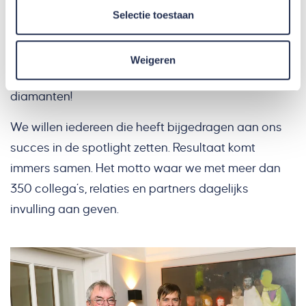
Het hele jaar door zullen we stilstaan bij dit
Selectie toestaan
bijzondere jubileum. Met activiteiten voor onze
mensen en hun familie maar ook voor onze
Weigeren
opdrachtgevers, partners en oud collega’s. Onze
diamanten!
We willen iedereen die heeft bijgedragen aan ons
succes in de spotlight zetten. Resultaat komt
immers samen. Het motto waar we met meer dan
350 collega’s, relaties en partners dagelijks
invulling aan geven.