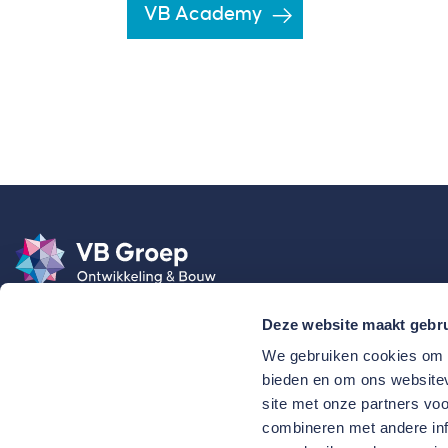
VB Academy
Deze website maakt gebru
We gebruiken cookies om c
bieden en om ons websitev
site met onze partners vo
combineren met andere inf