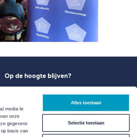
Op de hoogte blijven?
Meld je aan en ontvang onze laatste updates
rondom ontwikkelen en bouwen.
Alles toestaan
al media te
 van onze
Selectie toestaan
deze gegevens
 op basis van