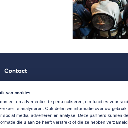
Contact
Elzentlaan 29, 5611 LH Eindhoven
ik van cookies
Routebeschrijving
ontent en advertenties te personaliseren, om functies voor soci
040 - 213 51 33
erkeer te analyseren. Ook delen we informatie over uw gebruik
or social media, adverteren en analyse. Deze partners kunnen 
info@vbgroep.nl
ormatie die u aan ze heeft verstrekt of die ze hebben verzameld