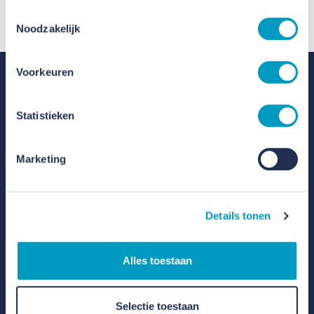
Toestemmingsselectie
Download hier onze privacyverklaring
Noodzakelijk
Voorkeuren
Statistieken
Marketing
Contact
Details tonen
Elzentlaan 29, 5611 LH Eindhoven
Directions
Alles toestaan
+31 40 213 51 33
info@vbgroep.nl
Selectie toestaan